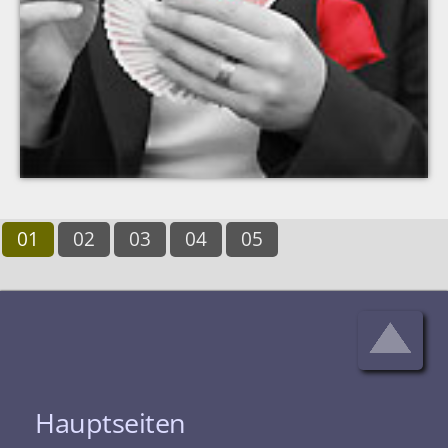
01
02
03
04
05
Hauptseiten