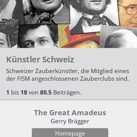
Biografien
Alle Grand Prix
Händler nach Themen
Briefmarken
Special Awards
Biografien alphabetisch
Plakate| Poster
Biografien chronologisch
Künstler Schweiz
Autogrammkarten
Biografien Übersicht
Schweizer Zauberkünstler, die Mitglied eines
der FISM angeschlossenen Zauberclubs sind.
Lexikon
1
bis
18
von
80.5
Beiträgen.
Optische Illusionen
Kunstgriffe
The Great Amadeus
Impressum
Hilsmittel
Gerry Brägger
Klassische Kunststücke
Homepage